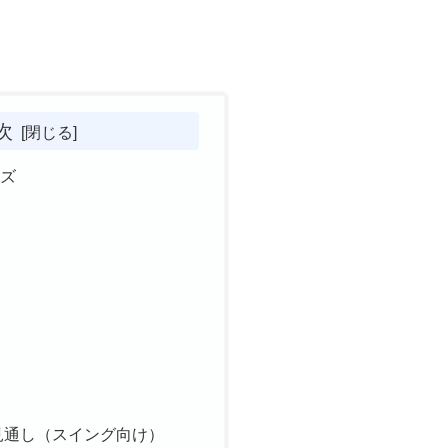
次
ルズ
析
見通し（スイング向け）